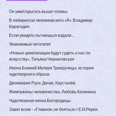
Он умел прыгать выше головы
В лабиринтах человеческого «Я». Владимир
Карагодин.
Если увидеть пытаешься издали…
Уважаемые читатели!
«Новые цивилизации будут судить о нас по
искусству». Татьяна Черниговская
Икона Божией Матери Троеручицы: история
чудотворного образа.
Двоеверие Руси. Денис Хрусталёв.
Жемчужины человечества. Любовь Калинина
Чудотворная икона Богородицы.
Завет всем – «Главное, не бояться»! Е.И.Рерих.