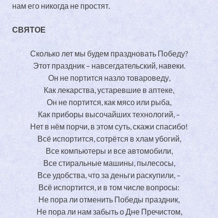
нам его никогда не простят.
СВЯТОЕ
Сколько лет мы будем праздновать Победу?
Этот праздник – навсегдательский, навеки.
Он не портится назло товароведу,
Как лекарства, устаревшие в аптеке,
Он не портится, как мясо или рыба,
Как приборы высочайших технологий, –
Нет в нём порчи, в этом суть, скажи спасибо!
Всё испортится, сотрётся в хлам убогий,
Все компьютеры и все автомобили,
Все стиральные машины, пылесосы,
Все удобства, что за деньги раскупили, –
Всё испортится, и в том числе вопросы:
Не пора ли отменить Победы праздник,
Не пора ли нам забыть о Дне Пречистом,