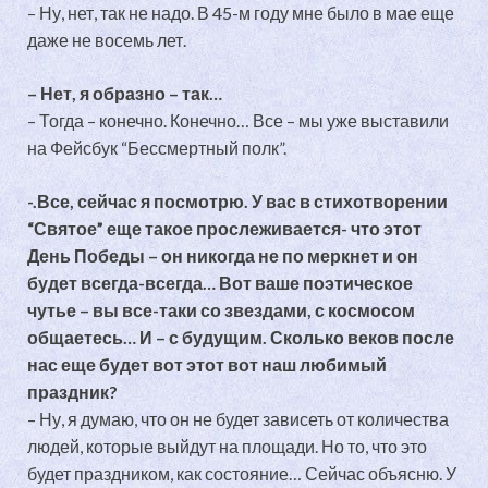
– Ну, нет, так не надо. В 45-м году мне было в мае еще
даже не восемь лет.
– Нет, я образно – так…
– Тогда – конечно. Конечно… Все – мы уже выставили
на Фейсбук “Бессмертный полк”.
-.Все, сейчас я посмотрю. У вас в стихотворении
“Святое” еще такое прослеживается- что этот
День Победы – он никогда не по меркнет и он
будет всегда-всегда… Вот ваше поэтическое
чутье – вы все-таки со звездами, с космосом
общаетесь… И – с будущим. Сколько веков после
нас еще будет вот этот вот наш любимый
праздник?
– Ну, я думаю, что он не будет зависеть от количества
людей, которые выйдут на площади. Но то, что это
будет праздником, как состояние… Сейчас объясню. У