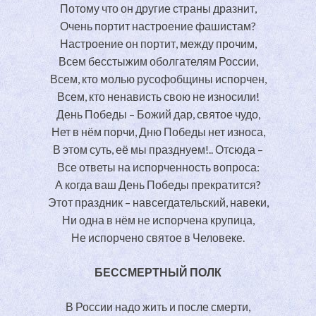
Потому что он другие страны дразнит,
Очень портит настроение фашистам?
Настроение он портит, между прочим,
Всем бесстыжим оболгателям России,
Всем, кто молью русофобщины испорчен,
Всем, кто ненависть свою не износили!
День Победы – Божий дар, святое чудо,
Нет в нём порчи, Дню Победы нет износа,
В этом суть, её мы празднуем!.. Отсюда –
Все ответы на испорченность вопроса:
А когда ваш День Победы прекратится?
Этот праздник – навсегдательский, навеки,
Ни одна в нём не испорчена крупица,
Не испорчено святое в Человеке.
БЕССМЕРТНЫЙ ПОЛК
В России надо жить и после смерти,