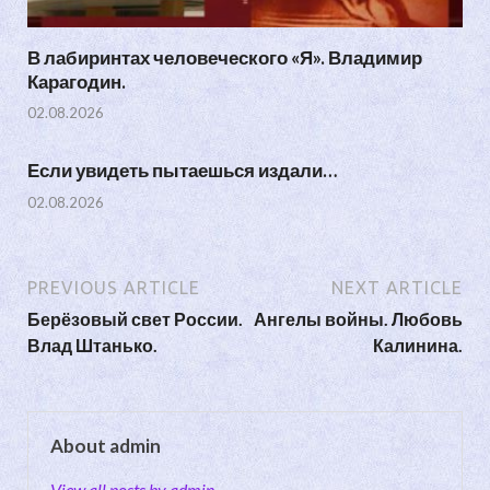
В лабиринтах человеческого «Я». Владимир
Карагодин.
02.08.2026
Если увидеть пытаешься издали…
02.08.2026
PREVIOUS ARTICLE
NEXT ARTICLE
Берёзовый свет России.
Ангелы войны. Любовь
Влад Штанько.
Калинина.
About admin
View all posts by admin →