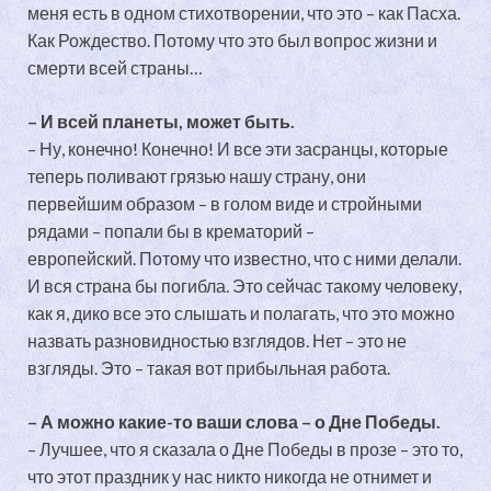
меня есть в одном стихотворении, что это – как Пасха.
Как Рождество. Потому что это был вопрос жизни и
смерти всей страны…
– И всей планеты, может быть.
– Ну, конечно! Конечно! И все эти засранцы, которые
теперь поливают грязью нашу страну, они
первейшим образом – в голом виде и стройными
рядами – попали бы в крематорий –
европейский. Потому что известно, что с ними делали.
И вся страна бы погибла. Это сейчас такому человеку,
как я, дико все это слышать и полагать, что это можно
назвать разновидностью взглядов. Нет – это не
взгляды. Это – такая вот прибыльная работа.
– А можно какие-то ваши слова – о Дне Победы.
– Лучшее, что я сказала о Дне Победы в прозе – это то,
что этот праздник у нас никто никогда не отнимет и