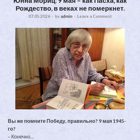
Юнна Мориц: 9 мая – как Пасха, как
Рождество, в веках не померкнет.
07.05.2026
-
by
admin
-
Leave a Comment
Вы же помните Победу, правильно? 9 мая 1945-
го?
– Конечно…