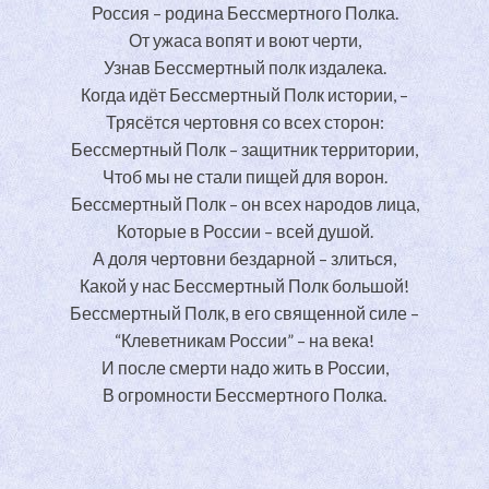
Россия – родина Бессмертного Полка.
От ужаса вопят и воют черти,
Узнав Бессмертный полк издалека.
Когда идёт Бессмертный Полк истории, –
Трясётся чертовня со всех сторон:
Бессмертный Полк – защитник территории,
Чтоб мы не стали пищей для ворон.
Бессмертный Полк – он всех народов лица,
Которые в России – всей душой.
А доля чертовни бездарной – злиться,
Какой у нас Бессмертный Полк большой!
Бессмертный Полк, в его священной силе –
“Клеветникам России” – на века!
И после смерти надо жить в России,
В огромности Бессмертного Полка.