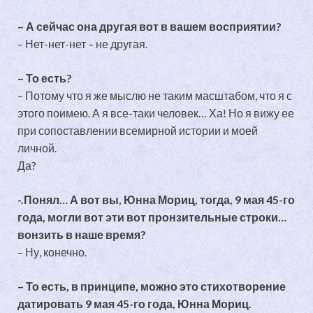
– А сейчас она другая вот в вашем восприятии?
– Нет-нет-нет – не другая.
– То есть?
– Потому что я же мыслю не таким масштабом, что я с
этого поимею. А я все-таки человек… Ха! Но я вижу ее
при сопоставлении всемирной истории и моей
личной.
Да?
-.Понял… А вот вы, Юнна Мориц, тогда, 9 мая 45-го
года, могли вот эти вот пронзительные строки…
вонзить в наше время?
– Ну, конечно.
– То есть, в принципе, можно это стихотворение
датировать 9 мая 45-го года, Юнна Мориц.